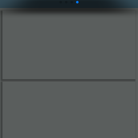
Songliste
Alles ausser still
Album
Marko Abend
Christian Franke
Oliver Haidt
Die Schlagerpiloten
Albumcharts